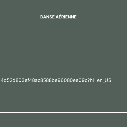
DANSE AÉRIENNE
/224d52d803ef48ac8588be96080ee09c?hl=en_US