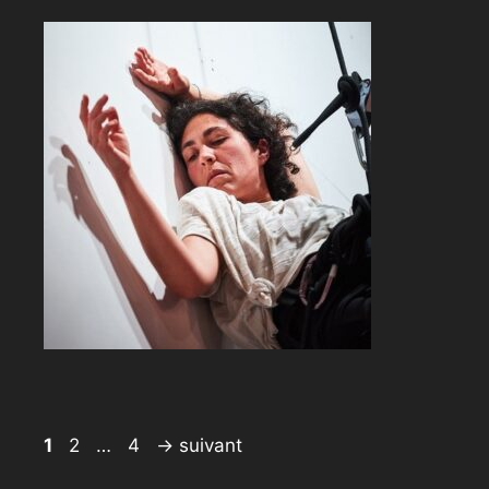
Page
Page
Page
1
2
…
4
→
suivant