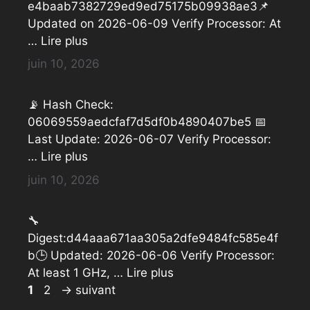
e4baab7382729ed9ed75175b09938ae3📌
Updated on 2026-06-09 Verify Processor: At
…
Lire plus
juin 10, 2026
📡 Hash Check:
06069559aedcfaf7d5df0b4890407be5 📅
Last Update: 2026-06-07 Verify Processor:
…
Lire plus
juin 10, 2026
🔧
Digest:d44aaa671aa305a2dfe9484fc585e4f
b🕒 Updated: 2026-06-06 Verify Processor:
At least 1 GHz, …
Lire plus
Page
Page
1
2
→
suivant