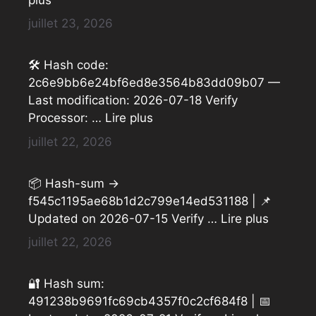
juillet 23, 2026
🛠 Hash code:
2c6e9bb6e24bf6ed8e3564b83dd09b07 —
Last modification: 2026-07-18 Verify
Processor: …
Lire plus
juillet 22, 2026
📦 Hash-sum →
f545c1195ae68b1d2c799e14ed531188 | 📌
Updated on 2026-07-15 Verify …
Lire plus
juillet 22, 2026
🔐 Hash sum:
491238b9691fc69cb4357f0c2cf684f8 | 📅