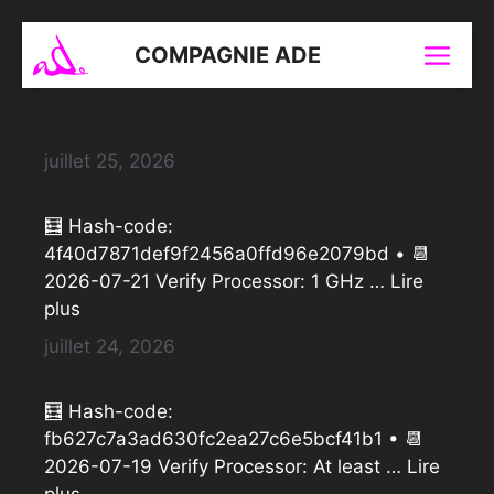
Aller
au
COMPAGNIE ADE
Menu
contenu
juillet 25, 2026
🧮 Hash-code:
4f40d7871def9f2456a0ffd96e2079bd • 📆
2026-07-21 Verify Processor: 1 GHz …
Lire
plus
juillet 24, 2026
🧮 Hash-code:
fb627c7a3ad630fc2ea27c6e5bcf41b1 • 📆
2026-07-19 Verify Processor: At least …
Lire
plus