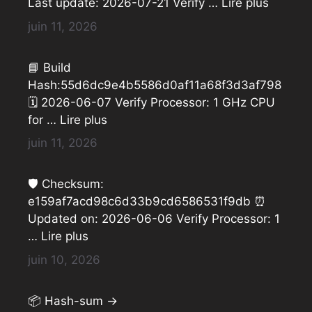
Last update: 2026-07-21 Verify …
Lire plus
juin 11, 2026
📘 Build
Hash:55d6dc9e4b5586d0af11a68f3d3af798
🗓 2026-06-07 Verify Processor: 1 GHz CPU
for …
Lire plus
juin 11, 2026
🛡️ Checksum:
e159af7acd98c6d33b9cd6586531f9db ⏰
Updated on: 2026-06-06 Verify Processor: 1
…
Lire plus
juin 10, 2026
📦 Hash-sum →